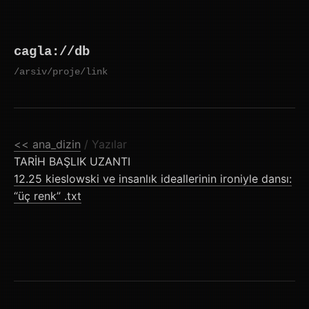
Skip
to
cagla://db
content
/arsiv
/proje
/link
<< ana_dizin
/ Yazılar
TARİH
BAŞLIK
UZANTI
12.25
kieslowski ve insanlık ideallerinin ironiyle dansı:
“üç renk”
.txt