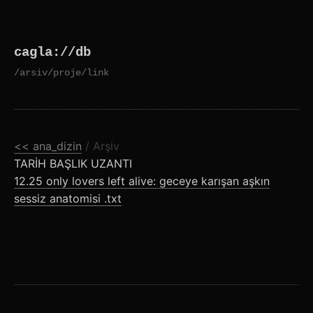
Skip
to
cagla://db
content
/arsiv
/proje
/link
<< ana_dizin
/ Arşiv
TARİH
BAŞLIK
UZANTI
12.25
only lovers left alive: geceye karışan aşkın
sessiz anatomisi
.txt